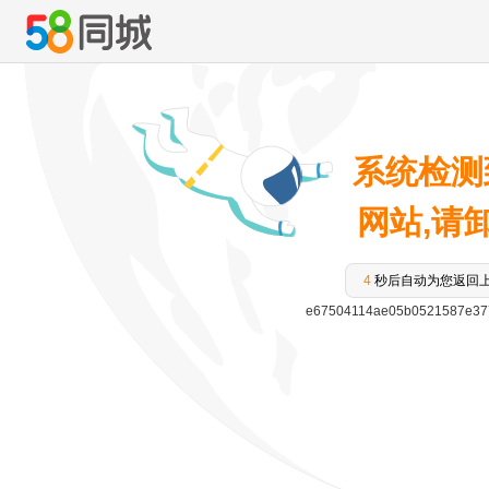
系统检测
网站,请卸载
4
秒后自动为您返回
e67504114ae05b0521587e37